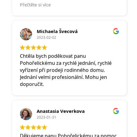
v dnešní době víc než vážím. Doporučuji!
Přečtěte si více
Michaela Švecová
2023-02-02
Chtěla bych poděkovat panu
Pohořelickému za rychlé jednání, rychlé
vyřízení při prodeji rodinného domu.
Jednání velmi profesionální. Mohu jen
doporučit.
Anastasia Veverkova
2023-01-31
Děkujeme panu Pohořelickému za pomoc