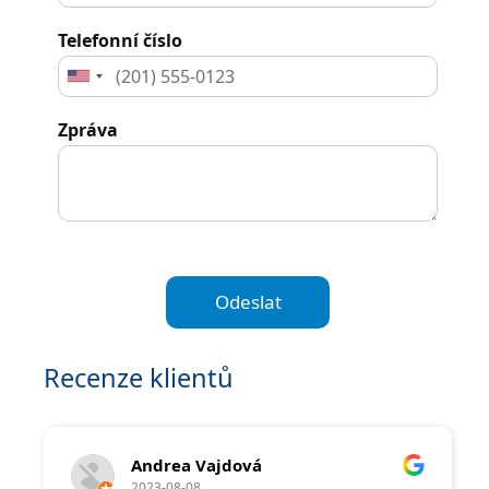
Telefonní číslo
United
States
Zpráva
+1
Odeslat
Recenze klientů
Andrea Vajdová
2023-08-08