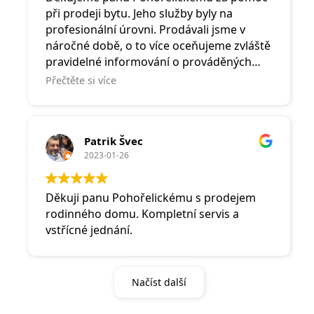
při prodeji bytu. Jeho služby byly na
profesionální úrovni. Prodávali jsme v
náročné době, o to více oceňujeme zvláště
pravidelné informování o prováděných
krocích a následný servis při vyřizování
Přečtěte si více
dokumentů. Potěšilo nás také příjemné
vystupování a lidský přístup. Pana
Pohořelického můžeme vřele doporučit.
Patrik Švec
2023-01-26
Děkuji panu Pohořelickému s prodejem
rodinného domu. Kompletní servis a
vstřícné jednání.
Načíst další