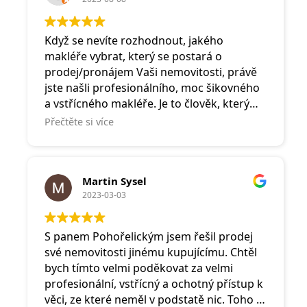
Když se nevíte rozhodnout, jakého
makléře vybrat, který se postará o
prodej/pronájem Vaši nemovitosti, právě
jste našli profesionálního, moc šikovného
a vstřícného makléře. Je to člověk, který
Vám vždy pomůže, zvedne telefon a
Přečtěte si více
usměje se na Vás.
Martin Sysel
2023-03-03
S panem Pohořelickým jsem řešil prodej
své nemovitosti jinému kupujícímu. Chtěl
bych tímto velmi poděkovat za velmi
profesionální, vstřícný a ochotný přístup k
věci, ze které neměl v podstatě nic. Toho si