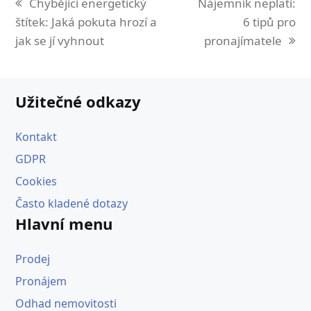
previous
next
Chybějící energetický
Nájemník neplatí:
post:
post:
štítek: Jaká pokuta hrozí a
6 tipů pro
jak se jí vyhnout
pronajímatele
Užitečné odkazy
Kontakt
GDPR
Cookies
Často kladené dotazy
Hlavní menu
Prodej
Pronájem
Odhad nemovitosti