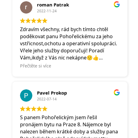
roman Patrak
2022-11-24
Zdravím všechny, rád bych tímto chtěl
poděkovat panu Pohořelickému za jeho
vstřicnost,ochotu a operativní spolupráci.
Vřele jeho služby doporučuji! Poradí
Vám,ikdyž z Vás nic nekápne🙂👍
Za mne je to makléř, který stojí korektně
Přečtěte si více
na obou stranách (prodávajícího a
kupujícího)!! Takových je málo.Spousta
jeho konkurentů stojí jen na straně
Pavel Prokop
prodávajícího? Což je za mne špatně..
2022-07-14
S pozdravem,RP
S panem Pohořelickým jsem řešil
pronájem bytu na Praze 8. Nájemce byl
nalezen během krátké doby a služby pana