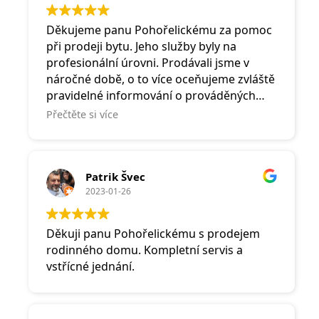
Děkujeme panu Pohořelickému za pomoc
při prodeji bytu. Jeho služby byly na
profesionální úrovni. Prodávali jsme v
náročné době, o to více oceňujeme zvláště
pravidelné informování o prováděných
krocích a následný servis při vyřizování
Přečtěte si více
dokumentů. Potěšilo nás také příjemné
vystupování a lidský přístup. Pana
Pohořelického můžeme vřele doporučit.
Patrik Švec
2023-01-26
Děkuji panu Pohořelickému s prodejem
rodinného domu. Kompletní servis a
vstřícné jednání.