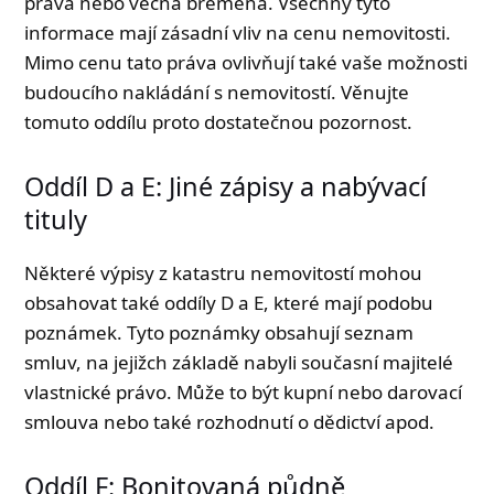
práva nebo věcná břemena. Všechny tyto
informace mají zásadní vliv na cenu nemovitosti.
Mimo cenu tato práva ovlivňují také vaše možnosti
budoucího nakládání s nemovitostí. Věnujte
tomuto oddílu proto dostatečnou pozornost.
Oddíl D a E: Jiné zápisy a nabývací
tituly
Některé výpisy z katastru nemovitostí mohou
obsahovat také oddíly D a E, které mají podobu
poznámek. Tyto poznámky obsahují seznam
smluv, na jejižch základě nabyli současní majitelé
vlastnické právo. Může to být kupní nebo darovací
smlouva nebo také rozhodnutí o dědictví apod.
Oddíl F: Bonitovaná půdně