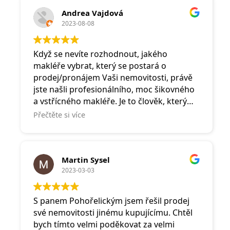
Andrea Vajdová
2023-08-08
Když se nevíte rozhodnout, jakého
makléře vybrat, který se postará o
prodej/pronájem Vaši nemovitosti, právě
jste našli profesionálního, moc šikovného
a vstřícného makléře. Je to člověk, který
Vám vždy pomůže, zvedne telefon a
Přečtěte si více
usměje se na Vás.
Martin Sysel
2023-03-03
S panem Pohořelickým jsem řešil prodej
své nemovitosti jinému kupujícímu. Chtěl
bych tímto velmi poděkovat za velmi