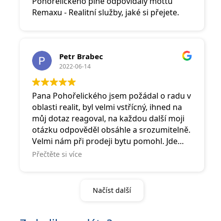
Pohořelického plně odpovídaly mottu
Remaxu - Realitní služby, jaké si přejete.
Petr Brabec
2022-06-14
Pana Pohořelického jsem požádal o radu v
oblasti realit, byl velmi vstřícný, ihned na
můj dotaz reagoval, na každou další moji
otázku odpověděl obsáhle a srozumitelně.
Velmi nám při prodeji bytu pomohl. Jde
vidět, že se perfektně umí pohybovat ve
Přečtěte si více
světě realit, má plno zkušeností a také si
mě získal svým krásným lidským
přístupem. Jednal se mnou upřímně. Je to
Načíst další
nejlepší makléř, se kterým jsem se kdy
setkal. Vřele doporučuji všem, poradí,
pomůže, udělá pro to opravdu maximum.