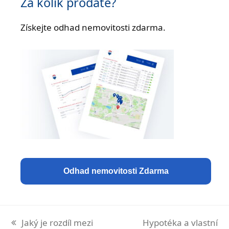
Za kolik prodáte?
Získejte odhad nemovitosti zdarma.
Odhad nemovitosti Zdarma
previous
next
Jaký je rozdíl mezi
Hypotéka a vlastní