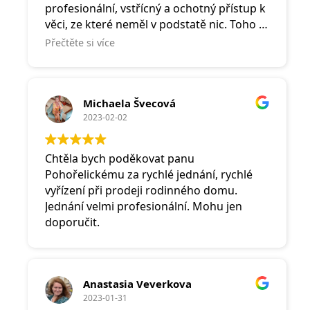
profesionální, vstřícný a ochotný přístup k
věci, ze které neměl v podstatě nic. Toho si
v dnešní době víc než vážím. Doporučuji!
Přečtěte si více
Michaela Švecová
2023-02-02
Chtěla bych poděkovat panu
Pohořelickému za rychlé jednání, rychlé
vyřízení při prodeji rodinného domu.
Jednání velmi profesionální. Mohu jen
doporučit.
Anastasia Veverkova
2023-01-31