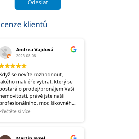
Odeslat
cenze klientů
Andrea Vajdová
2023-08-08
Když se nevíte rozhodnout,
jakého makléře vybrat, který se
postará o prodej/pronájem Vaši
nemovitosti, právě jste našli
profesionálního, moc šikovného
a vstřícného makléře. Je to
Přečtěte si více
člověk, který Vám vždy pomůže,
zvedne telefon a usměje se na
Vás.
Martin Sysel