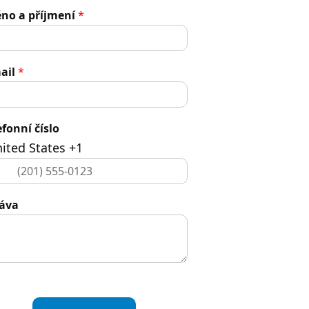
no a příjmení
*
ail
*
efonní číslo
ited States +1
áva