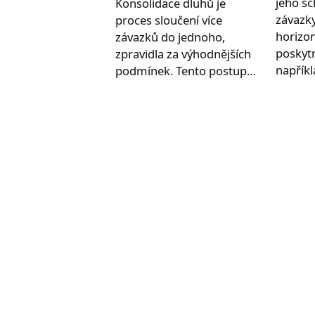
jeho sc
Konsolidace dluhů je
závazk
proces sloučení více
horizon
závazků do jednoho,
poskyt
zpravidla za výhodnějších
napřík
podmínek. Tento postup…