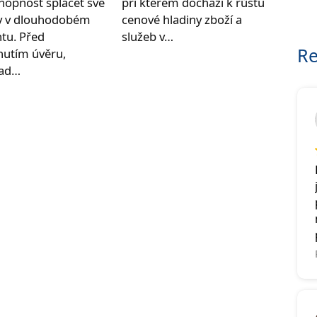
hopnost splácet své
při kterém dochází k růstu
y v dlouhodobém
cenové hladiny zboží a
tu. Před
služeb v…
Re
nutím úvěru,
lad…