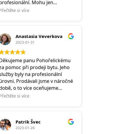
profesionální. Mohu jen
doporučit.
Přečtěte si více
Anastasia Veverkova
2023-01-31
Děkujeme panu Pohořelickému
za pomoc při prodeji bytu. Jeho
služby byly na profesionální
úrovni. Prodávali jsme v náročné
době, o to více oceňujeme
zvláště pravidelné informování o
Přečtěte si více
prováděných krocích a následný
servis při vyřizování dokumentů.
Potěšilo nás také příjemné
Patrik Švec
vystupování a lidský přístup.
2023-01-26
Pana Pohořelického můžeme