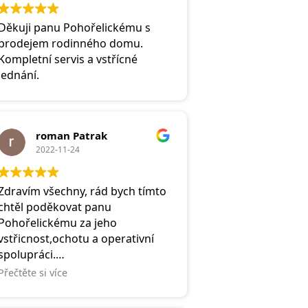
vřele doporučit.
Děkuji panu Pohořelickému s
prodejem rodinného domu.
Kompletní servis a vstřícné
jednání.
roman Patrak
2022-11-24
Zdravím všechny, rád bych tímto
chtěl poděkovat panu
Pohořelickému za jeho
vstřicnost,ochotu a operativní
spolupráci.
Vřele jeho služby doporučuji!
Přečtěte si více
Poradí Vám,ikdyž z Vás nic
nekápne🙂👍