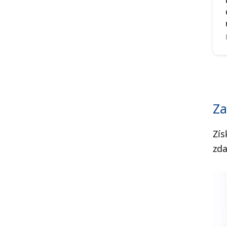
Za
Zís
zd