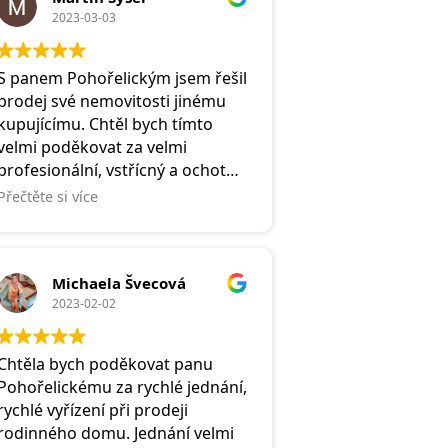
2023-03-03
S panem Pohořelickým jsem řešil
prodej své nemovitosti jinému
kupujícímu. Chtěl bych tímto
velmi poděkovat za velmi
profesionální, vstřícný a ochotný
přístup k věci, ze které neměl v
Přečtěte si více
podstatě nic. Toho si v dnešní
době víc než vážím. Doporučuji!
Michaela Švecová
2023-02-02
Chtěla bych poděkovat panu
Pohořelickému za rychlé jednání,
rychlé vyřízení při prodeji
rodinného domu. Jednání velmi