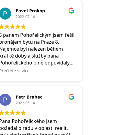
Za mne je to makléř, který stojí
Pavel Prokop
korektně na obou stranách
2022-07-14
(prodávajícího a kupujícího)!!
Takových je málo.Spousta jeho
konkurentů stojí jen na straně
S panem Pohořelickým jsem řešil
prodávajícího? Což je za mne
pronájem bytu na Praze 8.
špatně..
Nájemce byl nalezen během
S pozdravem,RP
krátké doby a služby pana
Pohořelického plně odpovídaly
mottu Remaxu - Realitní služby,
Přečtěte si více
jaké si přejete.
Petr Brabec
2022-06-14
Pana Pohořelického jsem
požádal o radu v oblasti realit,
byl velmi vstřícný, ihned na můj