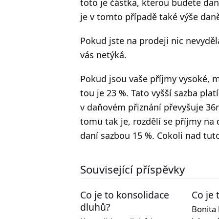
toto je částka, kterou budete dani
je v tomto případě také výše dan
Pokud jste na prodeji nic nevyděl
vás netýká.
Pokud jsou vaše příjmy vysoké, m
tou je 23 %. Tato vyšší sazba plat
v daňovém přiznání převyšuje 3
tomu tak je, rozdělí se příjmy na
daní sazbou 15 %. Cokoli nad tuto
Související příspěvky
Co je to konsolidace
Co je 
dluhů?
Bonita 