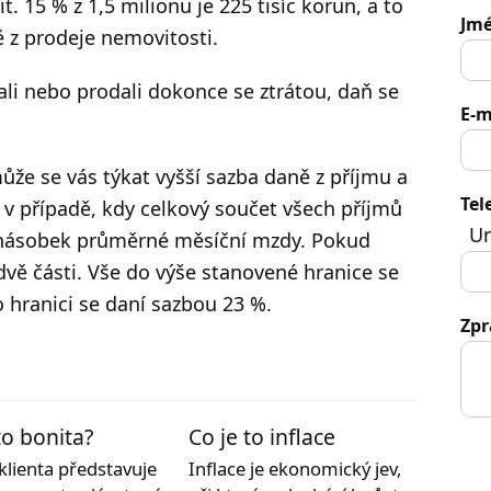
t. 15 % z 1,5 milionu je 225 tisíc korun, a to
Jmé
ě z prodeje nemovitosti.
ali nebo prodali dokonce se ztrátou, daň se
E-m
ůže se vás týkat vyšší sazba daně z příjmu a
Tel
í v případě, kdy celkový součet všech příjmů
Un
6násobek průměrné měsíční mzdy. Pokud
 dvě části. Vše do výše stanovené hranice se
 hranici se daní sazbou 23 %.
Zpr
to bonita?
Co je to inflace
klienta představuje
Inflace je ekonomický jev,