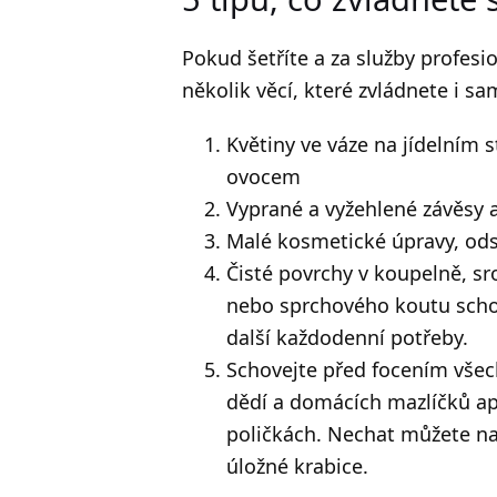
Pokud šetříte a za služby profesi
několik věcí, které zvládnete i sam
Květiny ve váze na jídelním 
ovocem
Vyprané a vyžehlené závěsy a
Malé kosmetické úpravy, od
Čisté povrchy v koupelně, sr
nebo sprchového koutu scho
další každodenní potřeby.
Schovejte před focením všech
dědí a domácích mazlíčků apo
poličkách. Nechat můžete na 
úložné krabice.