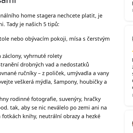
onálního home stagera nechcete platit, je
i. Tady je našich 5 tipů:
stole nebo obývacím pokoji, mísa s čerstvým
 záclony, vyhrnuté rolety
stranění drobných vad a nedostatků
ovnané ručníky – z poliček, umývadla a vany
vejte veškerá mýdla, šampony, houbičky a
ny rodinné fotografie, suvenýry, hračky
d. tak, aby se nic neválelo po zemi ani na
fotkách knihy, neutrální obrazy a hezké