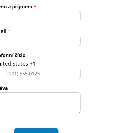
no a příjmení
*
ail
*
efonní číslo
ited States +1
áva