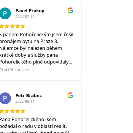
Za mne je to makléř, který stojí
Pavel Prokop
korektně na obou stranách
2022-07-14
(prodávajícího a kupujícího)!!
Takových je málo.Spousta jeho
konkurentů stojí jen na straně
S panem Pohořelickým jsem řešil
prodávajícího? Což je za mne
pronájem bytu na Praze 8.
špatně..
Nájemce byl nalezen během
S pozdravem,RP
krátké doby a služby pana
Pohořelického plně odpovídaly
mottu Remaxu - Realitní služby,
Přečtěte si více
jaké si přejete.
Petr Brabec
2022-06-14
Pana Pohořelického jsem
požádal o radu v oblasti realit,
byl velmi vstřícný, ihned na můj