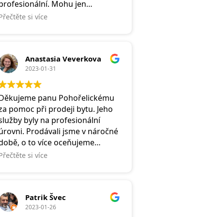
profesionální. Mohu jen
doporučit.
Přečtěte si více
Anastasia Veverkova
2023-01-31
Děkujeme panu Pohořelickému
za pomoc při prodeji bytu. Jeho
služby byly na profesionální
úrovni. Prodávali jsme v náročné
době, o to více oceňujeme
zvláště pravidelné informování o
Přečtěte si více
prováděných krocích a následný
servis při vyřizování dokumentů.
Potěšilo nás také příjemné
Patrik Švec
vystupování a lidský přístup.
2023-01-26
Pana Pohořelického můžeme