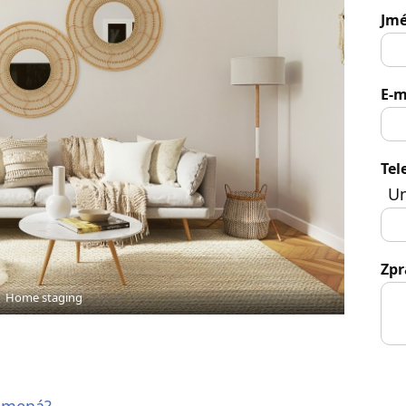
Jmé
E-m
Tel
Un
Zpr
Home staging
namená?