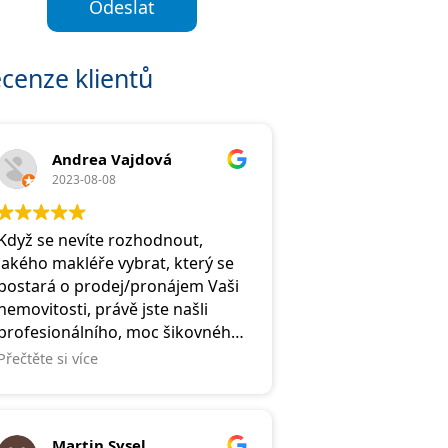
Odeslat
cenze klientů
Andrea Vajdová
2023-08-08
Když se nevíte rozhodnout,
jakého makléře vybrat, který se
postará o prodej/pronájem Vaši
nemovitosti, právě jste našli
profesionálního, moc šikovného
a vstřícného makléře. Je to
Přečtěte si více
člověk, který Vám vždy pomůže,
zvedne telefon a usměje se na
Vás.
Martin Sysel