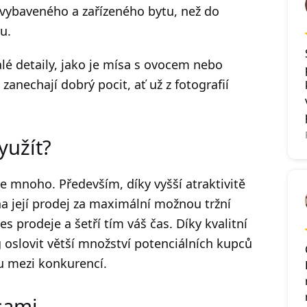
 vybaveného a zařízeného bytu, než do
ru.
lé detaily, jako je mísa s ovocem nebo
 zanechají dobrý pocit, ať už z fotografií
yužít?
je mnoho. Především, díky vyšší atraktivitě
na její prodej za maximální možnou tržní
s prodeje a šetří tím váš čas. Díky kvalitní
oslovit větší množství potenciálních kupců
hu mezi konkurencí.
 sami