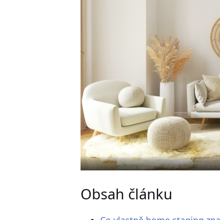
Obsah článku
Co vlastně home staging z