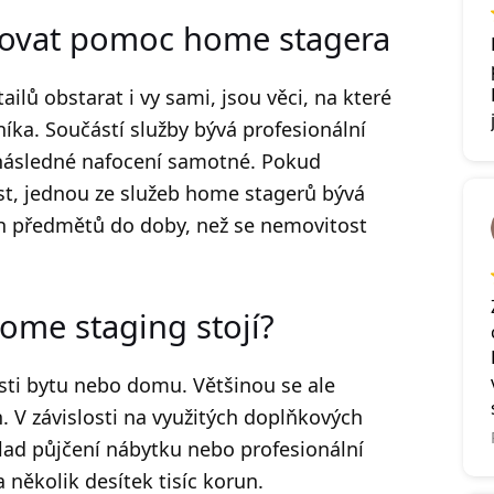
bovat pomoc home stagera
ilů obstarat i vy sami, jsou věci, na které
ka. Součástí služby bývá profesionální
a následné nafocení samotné. Pokud
st, jednou ze služeb home stagerů bývá
ch předmětů do doby, než se nemovitost
home staging stojí?
osti bytu nebo domu. Většinou se ale
n. V závislosti na využitých doplňkových
lad půjčení nábytku nebo profesionální
a několik desítek tisíc korun.