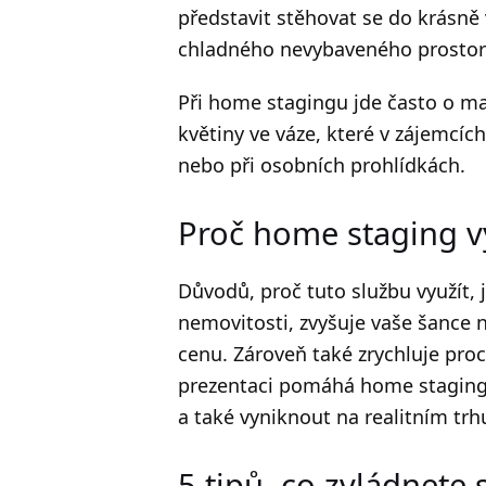
představit stěhovat se do krásně
chladného nevybaveného prosto
Při home stagingu jde často o ma
květiny ve váze, které v zájemcích
nebo při osobních prohlídkách.
Proč home staging v
Důvodů, proč tuto službu využít, 
nemovitosti, zvyšuje vaše šance 
cenu. Zároveň také zrychluje proce
prezentaci pomáhá home staging 
a také vyniknout na realitním tr
5 tipů, co zvládnete