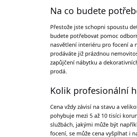
Na co budete potře
Přestože jste schopni spoustu deta
budete potřebovat pomoc odborní
nasvětlení interiéru pro focení 
prodáváte již prázdnou nemovito
zapůjčení nábytku a dekorativní
prodá.
Kolik profesionální 
Cena vždy závisí na stavu a velik
pohybuje mezi 5 až 10 tisíci koru
službách, jakými může být napřík
focení, se může cena vyšplhat i n