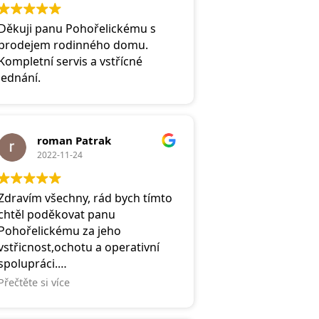
vřele doporučit.
Děkuji panu Pohořelickému s
prodejem rodinného domu.
Kompletní servis a vstřícné
jednání.
roman Patrak
2022-11-24
Zdravím všechny, rád bych tímto
chtěl poděkovat panu
Pohořelickému za jeho
vstřicnost,ochotu a operativní
spolupráci.
Vřele jeho služby doporučuji!
Přečtěte si více
Poradí Vám,ikdyž z Vás nic
nekápne🙂👍