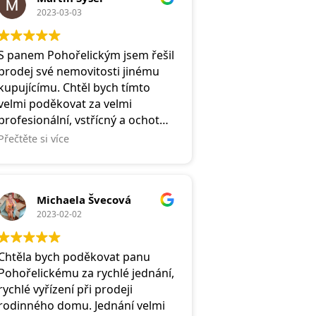
2023-03-03
S panem Pohořelickým jsem řešil
prodej své nemovitosti jinému
kupujícímu. Chtěl bych tímto
velmi poděkovat za velmi
profesionální, vstřícný a ochotný
přístup k věci, ze které neměl v
Přečtěte si více
podstatě nic. Toho si v dnešní
době víc než vážím. Doporučuji!
Michaela Švecová
2023-02-02
Chtěla bych poděkovat panu
Pohořelickému za rychlé jednání,
rychlé vyřízení při prodeji
rodinného domu. Jednání velmi